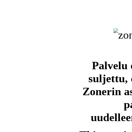
Palvelu 
suljettu,
Zonerin a
p
uudellee