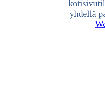
kotisivuti
yhdellä p
We