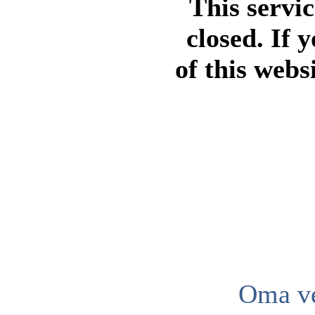
This servi
closed. If 
of this webs
Oma ve