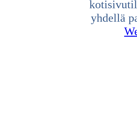
kotisivuti
yhdellä p
We