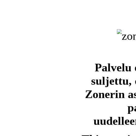
Palvelu 
suljettu,
Zonerin a
p
uudellee