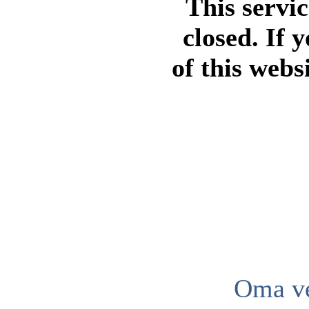
This servi
closed. If 
of this webs
Oma ve